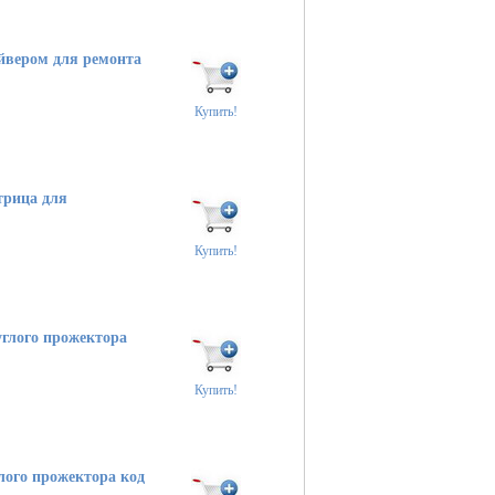
йвером для ремонта
Купить!
трица для
Купить!
глого прожектора
Купить!
лого прожектора код