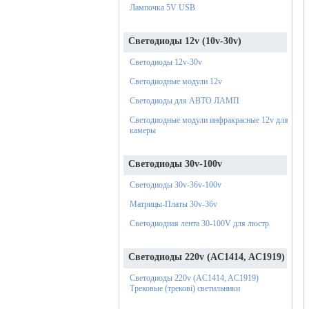
Лампочка 5V USB
Светодиоды 12v (10v-30v)
Светодиоды 12v-30v
Светодиодные модули 12v
Светодиоды для АВТО ЛАМП
Светодиодные модули инфракрасные 12v для
камеры
Светодиоды 30v-100v
Светодиоды 30v-36v-100v
Матрицы-Платы 30v-36v
Светодиодная лента 30-100V для люстр
Светодиоды 220v (AC1414, AC1919)
Светодиоды 220v (AC1414, AC1919)
Трековые (трекові) светильники