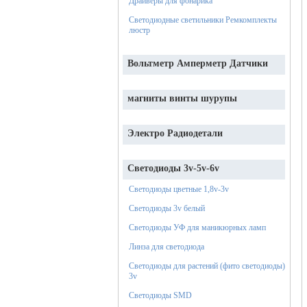
Драйверы для фонарика
Светодиодные светильники Ремкомплекты
люстр
Вольтметр Амперметр Датчики
магниты винты шурупы
Электро Радиодетали
Светодиоды 3v-5v-6v
Светодиоды цветные 1,8v-3v
Светодиоды 3v белый
Светодиоды УФ для маникюрных ламп
Линза для светодиода
Светодиоды для растений (фито светодиоды)
3v
Светодиоды SMD