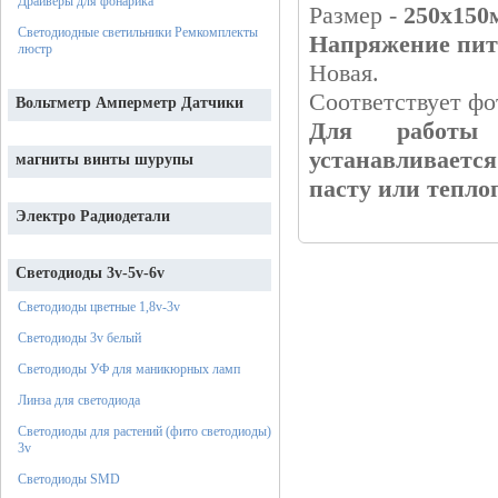
Драйверы для фонарика
Размер -
250х150
Светодиодные светильники Ремкомплекты
Напряжение питан
люстр
Новая.
Соответствует фо
Вольтметр Амперметр Датчики
Для работы 
устанавливается
магниты винты шурупы
пасту или тепло
Электро Радиодетали
Светодиоды 3v-5v-6v
Светодиоды цветные 1,8v-3v
Светодиоды 3v белый
Светодиоды УФ для маникюрных ламп
Линза для светодиода
Светодиоды для растений (фито светодиоды)
3v
Светодиоды SMD