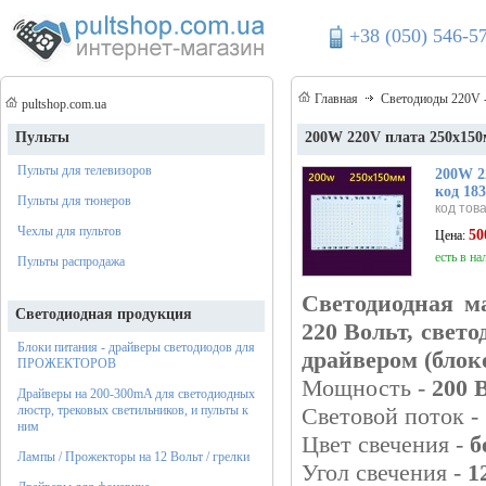
+38 (050) 546-5
Главная
Светодиоды 220V 
pultshop.com.ua
Пульты
200W 220V плата 250х150
Пульты для телевизоров
200W 2
код 18
Пульты для тюнеров
код тов
Чехлы для пультов
50
Цена:
есть в на
Пульты распродажа
Светодиодная м
Светодиодная продукция
220 Вольт,
свето
Блоки питания - драйверы светодиодов для
драйвером (блок
ПРОЖЕКТОРОВ
Мощность -
200 В
Драйверы на 200-300mA для светодиодных
люстр, трековых светильников, и пульты к
Световой поток -
ним
Цвет свечения -
б
Лампы / Прожекторы на 12 Вольт / грелки
Угол свечения -
1