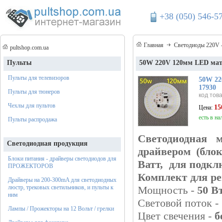
+38 (050) 546-5
Главная
Светодиоды 220V 
pultshop.com.ua
Пульты
50W 220V 120мм LED матр
Пульты для телевизоров
50W 22
17930
Пульты для тюнеров
код тов
Чехлы для пультов
15
Цена:
есть в на
Пульты распродажа
Светодиодная 
Светодиодная продукция
драйвером (бло
Блоки питания - драйверы светодиодов для
Ватт, для подкл
ПРОЖЕКТОРОВ
Комплект для ре
Драйверы на 200-300mA для светодиодных
люстр, трековых светильников, и пульты к
Мощность -
50 Вт
ним
Световой поток -
Лампы / Прожекторы на 12 Вольт / грелки
Цвет свечения -
б