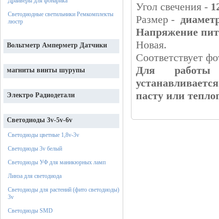
Драйверы для фонарика
Угол свечения -
1
Светодиодные светильники Ремкомплекты
Размер -
диаметр
люстр
Напряжение питан
Новая.
Вольтметр Амперметр Датчики
Соответствует фо
Для работы 
магниты винты шурупы
устанавливается
пасту или тепло
Электро Радиодетали
Светодиоды 3v-5v-6v
Светодиоды цветные 1,8v-3v
Светодиоды 3v белый
Светодиоды УФ для маникюрных ламп
Линза для светодиода
Светодиоды для растений (фито светодиоды)
3v
Светодиоды SMD