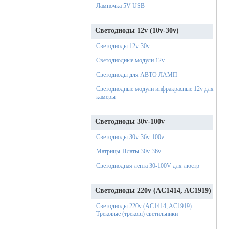
Лампочка 5V USB
Светодиоды 12v (10v-30v)
Светодиоды 12v-30v
Светодиодные модули 12v
Светодиоды для АВТО ЛАМП
Светодиодные модули инфракрасные 12v для
камеры
Светодиоды 30v-100v
Светодиоды 30v-36v-100v
Матрицы-Платы 30v-36v
Светодиодная лента 30-100V для люстр
Светодиоды 220v (AC1414, AC1919)
Светодиоды 220v (AC1414, AC1919)
Трековые (трекові) светильники