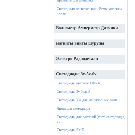
Драйверы для фонарика
Светодиодные светильники Ремкомплекты
люстр
Вольтметр Амперметр Датчики
магниты винты шурупы
Электро Радиодетали
Светодиоды 3v-5v-6v
Светодиоды цветные 1,8v-3v
Светодиоды 3v белый
Светодиоды УФ для маникюрных ламп
Линза для светодиода
Светодиоды для растений (фито светодиоды)
3v
Светодиоды SMD