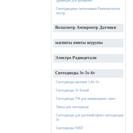
Драйверы для фонарика
Светодиодные светильники Ремкомплекты
люстр
Вольтметр Амперметр Датчики
магниты винты шурупы
Электро Радиодетали
Светодиоды 3v-5v-6v
Светодиоды цветные 1,8v-3v
Светодиоды 3v белый
Светодиоды УФ для маникюрных ламп
Линза для светодиода
Светодиоды для растений (фито светодиоды)
3v
Светодиоды SMD