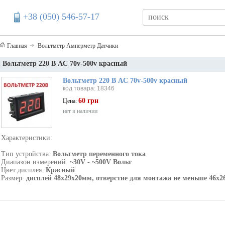
+38 (050) 546-57-17
Главная
Вольтметр Амперметр Датчики
Вольтметр 220 В AC 70v-500v красный
Вольтметр 220 В AC 70v-500v красный
код товара: 18346
60 грн
Цена:
нет в наличии
Характеристики:
Тип устройства:
Вольтметр переменного тока
Диапазон измерений:
~30V - ~500V Вольт
Цвет дисплея:
Красный
Размер:
дисплей 48х29х20мм
, отверстие для монтажа не меньше 46х2