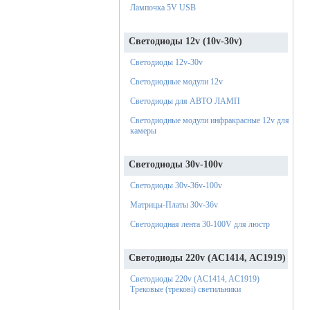
Лампочка 5V USB
Светодиоды 12v (10v-30v)
Светодиоды 12v-30v
Светодиодные модули 12v
Светодиоды для АВТО ЛАМП
Светодиодные модули инфракрасные 12v для
камеры
Светодиоды 30v-100v
Светодиоды 30v-36v-100v
Матрицы-Платы 30v-36v
Светодиодная лента 30-100V для люстр
Светодиоды 220v (AC1414, AC1919)
Светодиоды 220v (AC1414, AC1919)
Трековые (трекові) светильники